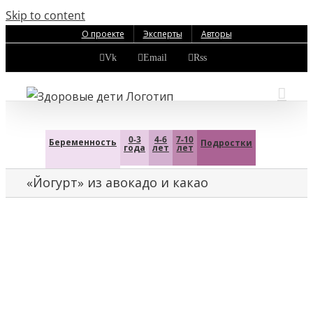
Skip to content
О проекте
Эксперты
Авторы
Vk
Email
Rss
0-3
4-6
7-10
Беременность
Подростки
года
лет
лет
«Йогурт» из авокадо и какао