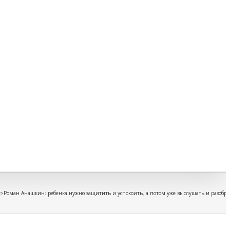
Восп
Игры
игру
Кино
для
дете
Книг
для
дете
Безо
Инфо
безо
Путе
Прав
мате
и
ребё
т
>
Роман Анашкин: ребенка нужно защитить и успокоить, а потом уже выслушать и разобра