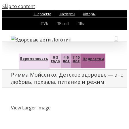
Skip to content
О проекте
Эксперты
Авторы
Vk
Email
Rss
0-3
4-6
7-10
Беременность
Подростки
года
лет
лет
Римма Мойсенко: Детское здоровье — это
любовь, похвала, питание и режим
View Larger Image