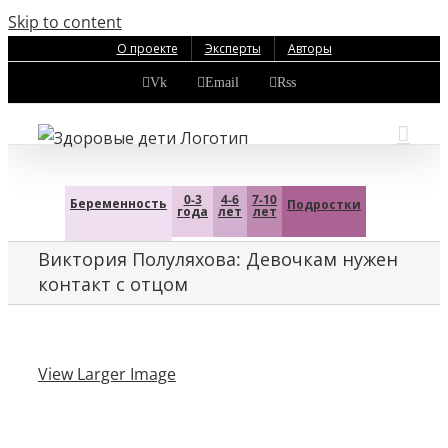
Skip to content
О проекте
Эксперты
Авторы
Vk
Email
Rss
0-3
4-6
7-10
Беременность
Подростки
года
лет
лет
Виктория Полуляхова: Девочкам нужен
контакт с отцом
View Larger Image