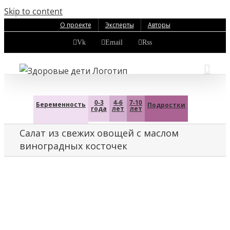
Skip to content
О проекте
Эксперты
Авторы
Vk
Email
Rss
0-3
4-6
7-10
Беременность
Подростки
года
лет
лет
Салат из свежих овощей с маслом
виноградных косточек