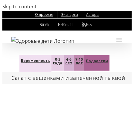
Skip to content
О проекте
Эксперты
Авторы
Vk
Email
Rss
0-3
4-6
7-10
Беременность
Подростки
года
лет
лет
Салат с вешенками и запеченной тыквой