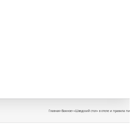
Восп
Игры
игру
Кино
для
дете
Книг
для
дете
Безо
Инфо
безо
Путе
Прав
мате
и
ребё
Главная
>
Важное
>
«Шведский стол» в отеле и правила пи