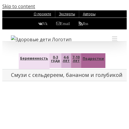
Skip to content
О проекте
Эксперты
Авторы
Vk
Email
Rss
0-3
4-6
7-10
Беременность
Подростки
года
лет
лет
Смузи с сельдереем, бананом и голубикой