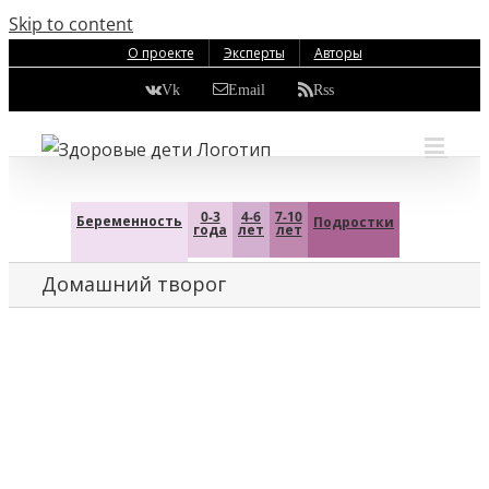
Skip to content
О проекте
Эксперты
Авторы
Vk
Email
Rss
0-3
4-6
7-10
Беременность
Подростки
года
лет
лет
Домашний творог