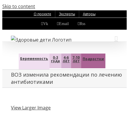
Skip to content
О проекте
Эксперты
Авторы
Vk
Email
Rss
0-3
4-6
7-10
Беременность
Подростки
года
лет
лет
ВОЗ изменила рекомендации по лечению
антибиотиками
View Larger Image