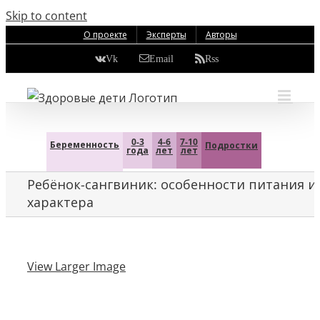
Skip to content
О проекте
Эксперты
Авторы
Vk
Email
Rss
0-3
4-6
7-10
Беременность
Подростки
года
лет
лет
Ребёнок-сангвиник: особенности питания и
характера
View Larger Image